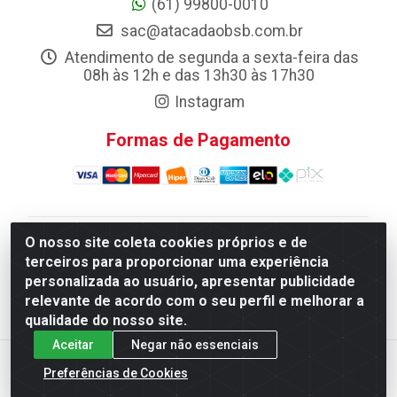
(61) 99800-0010
sac@atacadaobsb.com.br
Atendimento de segunda a sexta-feira das
08h às 12h e das 13h30 às 17h30
Instagram
Formas de Pagamento
O nosso site coleta cookies próprios e de
Atacadao da Limpeza F. Pereira Queiroz Comercio e
terceiros para proporcionar uma experiência
Distribuicao LTDA - Quadra Qi 10 Lotes 39 e, 41 - Setor
personalizada ao usuário, apresentar publicidade
Industrial (Taguatinga), Brasília/DF - CEP 72.135-100 -
relevante de acordo com o seu perfil e melhorar a
CNPJ 13.184.675/0001-80
qualidade do nosso site.
Aceitar
Negar não essenciais
Preferências de Cookies