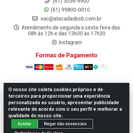
(61) 3036-9900
(61) 99800-0010
sac@atacadaobsb.com.br
Atendimento de segunda a sexta-feira das
08h às 12h e das 13h30 às 17h30
Instagram
Formas de Pagamento
O nosso site coleta cookies próprios e de
Atacadao da Limpeza F. Pereira Queiroz Comercio e
terceiros para proporcionar uma experiência
Distribuicao LTDA - Quadra Qi 10 Lotes 39 e, 41 - Setor
personalizada ao usuário, apresentar publicidade
Industrial (Taguatinga), Brasília/DF - CEP 72.135-100 -
relevante de acordo com o seu perfil e melhorar a
CNPJ 13.184.675/0001-80
qualidade do nosso site.
Aceitar
Negar não essenciais