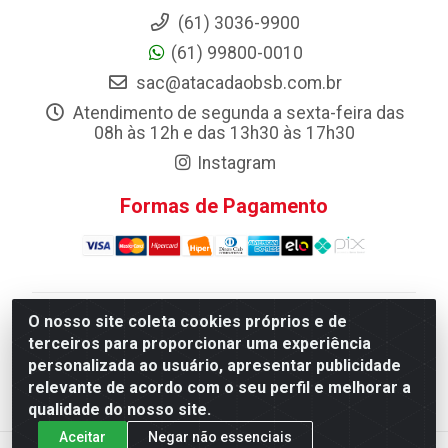
(61) 3036-9900
(61) 99800-0010
sac@atacadaobsb.com.br
Atendimento de segunda a sexta-feira das
08h às 12h e das 13h30 às 17h30
Instagram
Formas de Pagamento
O nosso site coleta cookies próprios e de
Atacadao da Limpeza F. Pereira Queiroz Comercio e
terceiros para proporcionar uma experiência
Distribuicao LTDA - Quadra Qi 10 Lotes 39 e, 41 - Setor
personalizada ao usuário, apresentar publicidade
Industrial (Taguatinga), Brasília/DF - CEP 72.135-100 -
relevante de acordo com o seu perfil e melhorar a
CNPJ 13.184.675/0001-80
qualidade do nosso site.
Aceitar
Negar não essenciais