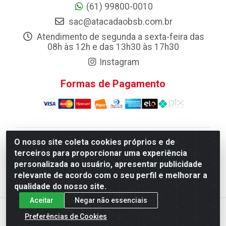
(61) 99800-0010
sac@atacadaobsb.com.br
Atendimento de segunda a sexta-feira das
08h às 12h e das 13h30 às 17h30
Instagram
Formas de Pagamento
O nosso site coleta cookies próprios e de
Atacadao da Limpeza F. Pereira Queiroz Comercio e
terceiros para proporcionar uma experiência
Distribuicao LTDA - Quadra Qi 10 Lotes 39 e, 41 - Setor
personalizada ao usuário, apresentar publicidade
Industrial (Taguatinga), Brasília/DF - CEP 72.135-100 -
relevante de acordo com o seu perfil e melhorar a
CNPJ 13.184.675/0001-80
qualidade do nosso site.
Aceitar
Negar não essenciais
Preferências de Cookies