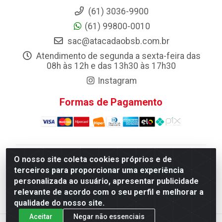
(61) 3036-9900
(61) 99800-0010
sac@atacadaobsb.com.br
Atendimento de segunda a sexta-feira das
08h às 12h e das 13h30 às 17h30
Instagram
Formas de Pagamento
O nosso site coleta cookies próprios e de
Atacadao da Limpeza F. Pereira Queiroz Comercio e
terceiros para proporcionar uma experiência
Distribuicao LTDA - Quadra Qi 10 Lotes 39 e, 41 - Setor
personalizada ao usuário, apresentar publicidade
Industrial (Taguatinga), Brasília/DF - CEP 72.135-100 -
relevante de acordo com o seu perfil e melhorar a
CNPJ 13.184.675/0001-80
qualidade do nosso site.
Aceitar
Negar não essenciais