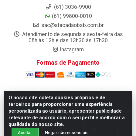
(61) 3036-9900
(61) 99800-0010
sac@atacadaobsb.com.br
Atendimento de segunda a sexta-feira das
08h às 12h e das 13h30 às 17h30
Instagram
Formas de Pagamento
O nosso site coleta cookies próprios e de
Atacadao da Limpeza F. Pereira Queiroz Comercio e
terceiros para proporcionar uma experiência
Distribuicao LTDA - Quadra Qi 10 Lotes 39 e, 41 - Setor
personalizada ao usuário, apresentar publicidade
Industrial (Taguatinga), Brasília/DF - CEP 72.135-100 -
relevante de acordo com o seu perfil e melhorar a
CNPJ 13.184.675/0001-80
qualidade do nosso site.
Aceitar
Negar não essenciais