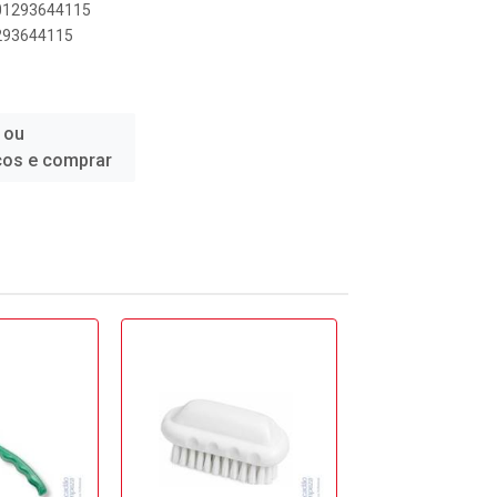
501293644115
1293644115
 ou
ços e comprar