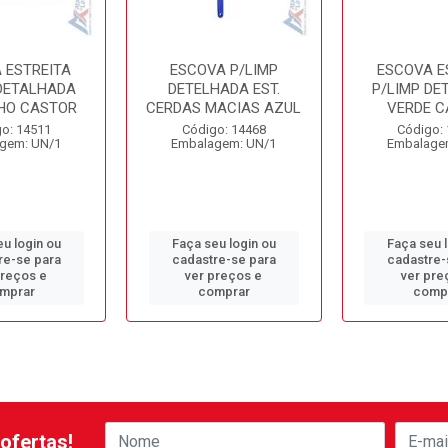
 ESTREITA
ESCOVA P/LIMP
ESCOVA E
 DETALHADA
DETELHADA EST.
P/LIMP DE
HO CASTOR
CERDAS MACIAS AZUL
VERDE C
o: 14511
Código: 14468
Código:
gem: UN/1
Embalagem: UN/1
Embalage
u login ou
Faça seu login ou
Faça seu 
re-se para
cadastre-se para
cadastre-
preços e
ver preços e
ver pre
mprar
comprar
comp
ofertas!