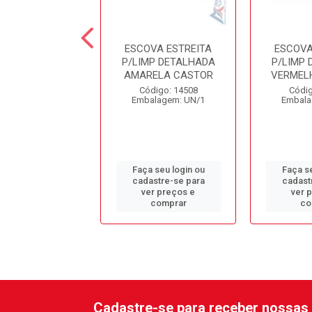
DORA DE MESA
ESCOVA ESTREITA
ESCOVA
VICA BT271
P/LIMP DETALHADA
P/LIMP
AMARELA CASTOR
VERMEL
ódigo: 305
Código: 14508
Códig
alagem: UN/1
Embalagem: UN/1
Embala
 seu login ou
Faça seu login ou
Faça se
astre-se para
cadastre-se para
cadast
er preços e
ver preços e
ver 
comprar
comprar
co
Cadastre-se para receber nossas 