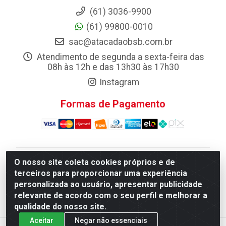
(61) 3036-9900
(61) 99800-0010
sac@atacadaobsb.com.br
Atendimento de segunda a sexta-feira das
08h às 12h e das 13h30 às 17h30
Instagram
Formas de Pagamento
O nosso site coleta cookies próprios e de
Atacadao da Limpeza F. Pereira Queiroz Comercio e
terceiros para proporcionar uma experiência
Distribuicao LTDA - Quadra Qi 10 Lotes 39 e, 41 - Setor
personalizada ao usuário, apresentar publicidade
Industrial (Taguatinga), Brasília/DF - CEP 72.135-100 -
relevante de acordo com o seu perfil e melhorar a
CNPJ 13.184.675/0001-80
qualidade do nosso site.
Aceitar
Negar não essenciais