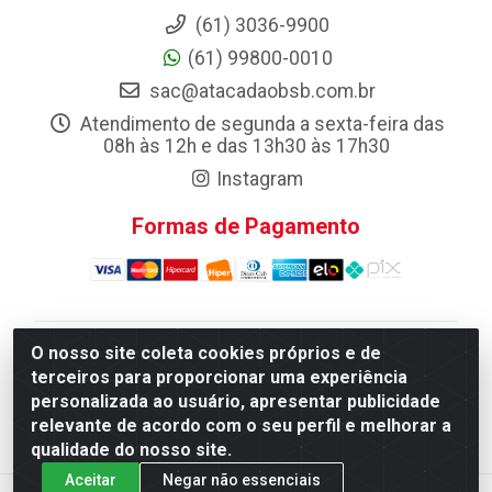
(61) 3036-9900
(61) 99800-0010
sac@atacadaobsb.com.br
Atendimento de segunda a sexta-feira das
08h às 12h e das 13h30 às 17h30
Instagram
Formas de Pagamento
O nosso site coleta cookies próprios e de
Atacadao da Limpeza F. Pereira Queiroz Comercio e
terceiros para proporcionar uma experiência
Distribuicao LTDA - Quadra Qi 10 Lotes 39 e, 41 - Setor
personalizada ao usuário, apresentar publicidade
Industrial (Taguatinga), Brasília/DF - CEP 72.135-100 -
relevante de acordo com o seu perfil e melhorar a
CNPJ 13.184.675/0001-80
qualidade do nosso site.
Aceitar
Negar não essenciais