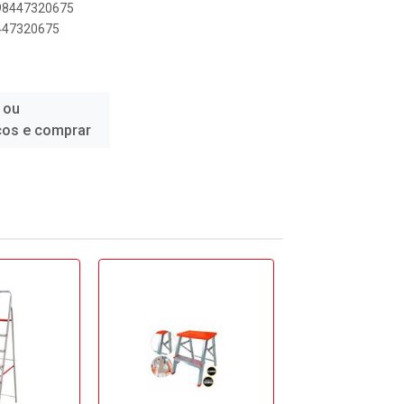
898447320675
8447320675
 ou
ços e comprar