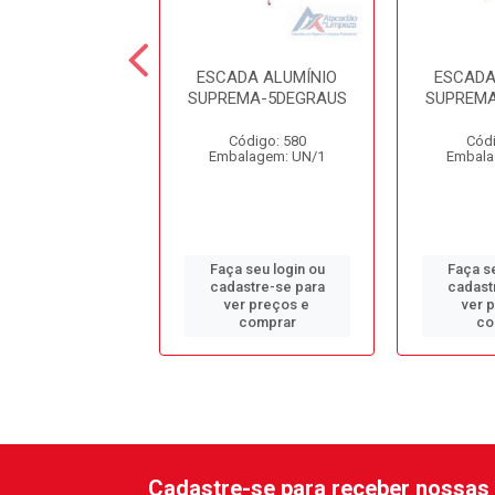
DA ALUMÍNIO.
ESCADA ALUMÍNIO
ESCADA
L -3DEGRAUS
SUPREMA-5DEGRAUS
SUPREMA
ódigo: 578
Código: 580
Códi
alagem: UN/1
Embalagem: UN/1
Embala
 seu login ou
Faça seu login ou
Faça se
astre-se para
cadastre-se para
cadast
er preços e
ver preços e
ver 
comprar
comprar
co
Cadastre-se para receber nossas 