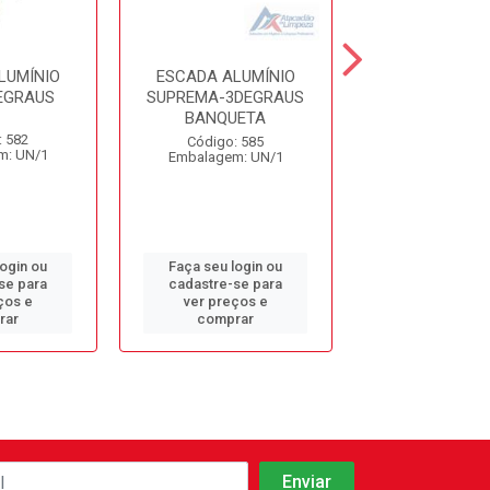
LUMÍNIO
ESCADA ALUMÍNIO
ESCADA ALUM
EGRAUS
SUPREMA-3DEGRAUS
REAL -3DEG
BANQUETA
: 582
Código: 5
Código: 585
m: UN/1
Embalagem: 
Embalagem: UN/1
login ou
Faça seu login ou
Faça seu log
se para
cadastre-se para
cadastre-se 
ços e
ver preços e
ver preços
rar
comprar
comprar