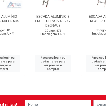
 ALUMÍNIO
ESCADA ALUMÍNIO 3
ESCADA A
-6DEGRAUS
EM 1 EXTENSIVA 07X2
REAL -7D
DEGRAUS
go: 581
Código
Código: 573
gem: UN/1
Embalage
Embalagem: UN/1
u login ou
Faça seu login ou
Faça seu 
re-se para
cadastre-se para
cadastre-
preços e
ver preços e
ver pre
mprar
comprar
comp
ofertas!