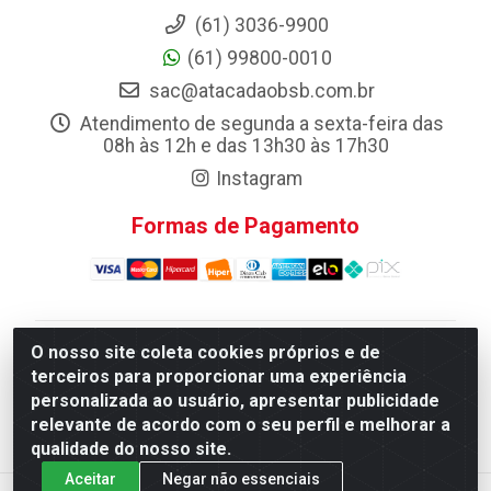
(61) 3036-9900
(61) 99800-0010
sac@atacadaobsb.com.br
Atendimento de segunda a sexta-feira das
08h às 12h e das 13h30 às 17h30
Instagram
Formas de Pagamento
O nosso site coleta cookies próprios e de
Atacadao da Limpeza F. Pereira Queiroz Comercio e
terceiros para proporcionar uma experiência
Distribuicao LTDA - Quadra Qi 10 Lotes 39 e, 41 - Setor
personalizada ao usuário, apresentar publicidade
Industrial (Taguatinga), Brasília/DF - CEP 72.135-100 -
relevante de acordo com o seu perfil e melhorar a
CNPJ 13.184.675/0001-80
qualidade do nosso site.
Aceitar
Negar não essenciais