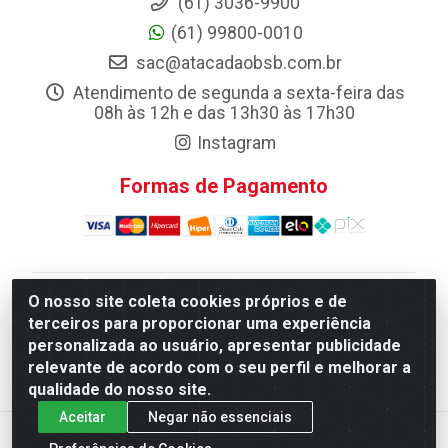
(61) 3036-9900
(61) 99800-0010
sac@atacadaobsb.com.br
Atendimento de segunda a sexta-feira das
08h às 12h e das 13h30 às 17h30
Instagram
Formas de Pagamento
O nosso site coleta cookies próprios e de
Atacadao da Limpeza F. Pereira Queiroz Comercio e
terceiros para proporcionar uma experiência
Distribuicao LTDA - Quadra Qi 10 Lotes 39 e, 41 - Setor
personalizada ao usuário, apresentar publicidade
Industrial (Taguatinga), Brasília/DF - CEP 72.135-100 -
relevante de acordo com o seu perfil e melhorar a
CNPJ 13.184.675/0001-80
qualidade do nosso site.
Aceitar
Negar não essenciais