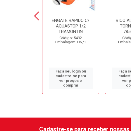
CHO METAL 1/2
ENGATE RAPIDO C/
BICO 
FICO
AQUASTOP 1/2
TORN.
TRAMONTIN
785
ódigo: 1779
Código: 5492
Códi
alagem: UN/1
Embalagem: UN/1
Embala
 seu login ou
Faça seu login ou
Faça se
astre-se para
cadastre-se para
cadast
er preços e
ver preços e
ver 
comprar
comprar
co
Cadastre-se para receber nossas 