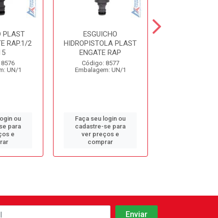
 PLAST
ESGUICHO
ESGUICHO MET
E RAP.1/2
HIDROPISTOLA PLAST
FICO
15
ENGATE RAP
Código: 17
 8576
Código: 8577
Embalagem: 
m: UN/1
Embalagem: UN/1
login ou
Faça seu login ou
Faça seu log
se para
cadastre-se para
cadastre-se 
ços e
ver preços e
ver preços
rar
comprar
comprar