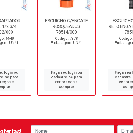
ADAPTADOR
ESGUICHO C/ENGATE
ESGUICHO
 1/2 3/4
ROSQUEADOS
RETO.ENGAT
02/000
78514/000
785
go: 6549
Código: 7378
Código:
gem: UN/1
Embalagem: UN/1
Embalage
u login ou
Faça seu login ou
Faça seu 
re-se para
cadastre-se para
cadastre-
preços e
ver preços e
ver pre
mprar
comprar
comp
ofertas!