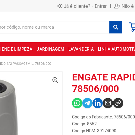
|
Já é cliente? - Entrar
Não é 
IENE E LIMPEZA
JARDINAGEM
LAVANDERIA
LINHA AUTOMOTI
IDO 1/2 PASSAGEM L. 78506/000
ENGATE RAPI
78506/000
Código do Fabricante: 78506/000
Código: 8552
Código NCM: 39174090