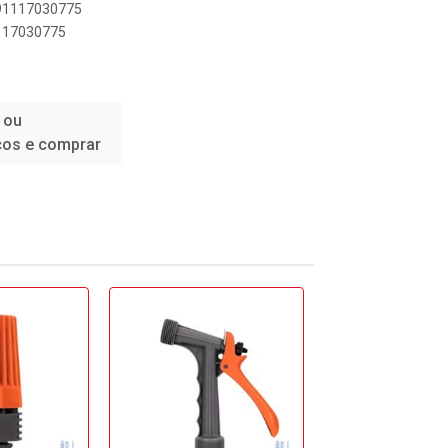
891117030775
1117030775
 ou
ços e comprar