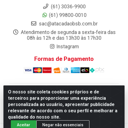
(61) 3036-9900
(61) 99800-0010
sac@atacadaobsb.com.br
Atendimento de segunda a sexta-feira das
08h às 12h e das 13h30 às 17h30
Instagram
Formas de Pagamento
O nosso site coleta cookies próprios e de
Atacadao da Limpeza F. Pereira Queiroz Comercio e
terceiros para proporcionar uma experiência
Distribuicao LTDA - Quadra Qi 10 Lotes 39 e, 41 - Setor
personalizada ao usuário, apresentar publicidade
Industrial (Taguatinga), Brasília/DF - CEP 72.135-100 -
relevante de acordo com o seu perfil e melhorar a
CNPJ 13.184.675/0001-80
qualidade do nosso site.
Aceitar
Negar não essenciais