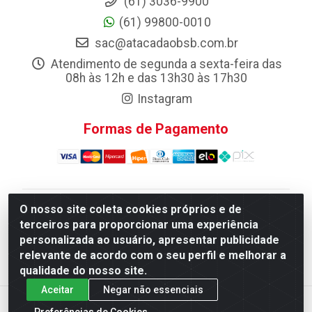
(61) 3036-9900
(61) 99800-0010
sac@atacadaobsb.com.br
Atendimento de segunda a sexta-feira das
08h às 12h e das 13h30 às 17h30
Instagram
Formas de Pagamento
O nosso site coleta cookies próprios e de
Atacadao da Limpeza F. Pereira Queiroz Comercio e
terceiros para proporcionar uma experiência
Distribuicao LTDA - Quadra Qi 10 Lotes 39 e, 41 - Setor
personalizada ao usuário, apresentar publicidade
Industrial (Taguatinga), Brasília/DF - CEP 72.135-100 -
relevante de acordo com o seu perfil e melhorar a
CNPJ 13.184.675/0001-80
qualidade do nosso site.
Aceitar
Negar não essenciais
Preferências de Cookies