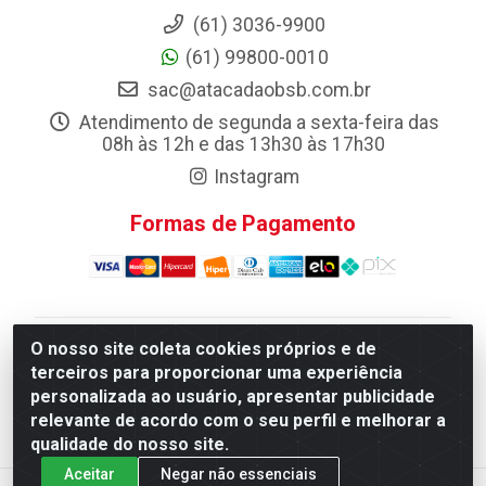
(61) 3036-9900
(61) 99800-0010
sac@atacadaobsb.com.br
Atendimento de segunda a sexta-feira das
08h às 12h e das 13h30 às 17h30
Instagram
Formas de Pagamento
O nosso site coleta cookies próprios e de
Atacadao da Limpeza F. Pereira Queiroz Comercio e
terceiros para proporcionar uma experiência
Distribuicao LTDA - Quadra Qi 10 Lotes 39 e, 41 - Setor
personalizada ao usuário, apresentar publicidade
Industrial (Taguatinga), Brasília/DF - CEP 72.135-100 -
relevante de acordo com o seu perfil e melhorar a
CNPJ 13.184.675/0001-80
qualidade do nosso site.
Aceitar
Negar não essenciais