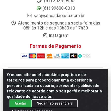
(61) 3036-9900
(61) 99800-0010
sac@atacadaobsb.com.br
Atendimento de segunda a sexta-feira das
08h às 12h e das 13h30 às 17h30
Instagram
Formas de Pagamento
O nosso site coleta cookies próprios e de
Atacadao da Limpeza F. Pereira Queiroz Comercio e
terceiros para proporcionar uma experiência
Distribuicao LTDA - Quadra Qi 10 Lotes 39 e, 41 - Setor
personalizada ao usuário, apresentar publicidade
Industrial (Taguatinga), Brasília/DF - CEP 72.135-100 -
relevante de acordo com o seu perfil e melhorar a
CNPJ 13.184.675/0001-80
qualidade do nosso site.
Aceitar
Negar não essenciais