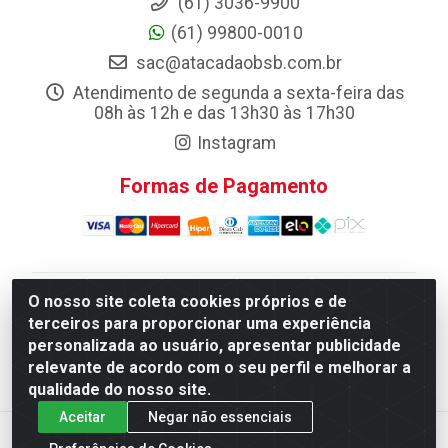
(61) 3036-9900
(61) 99800-0010
sac@atacadaobsb.com.br
Atendimento de segunda a sexta-feira das
08h às 12h e das 13h30 às 17h30
Instagram
Formas de Pagamento
O nosso site coleta cookies próprios e de
Atacadao da Limpeza F. Pereira Queiroz Comercio e
terceiros para proporcionar uma experiência
Distribuicao LTDA - Quadra Qi 10 Lotes 39 e, 41 - Setor
personalizada ao usuário, apresentar publicidade
Industrial (Taguatinga), Brasília/DF - CEP 72.135-100 -
relevante de acordo com o seu perfil e melhorar a
CNPJ 13.184.675/0001-80
qualidade do nosso site.
Aceitar
Negar não essenciais