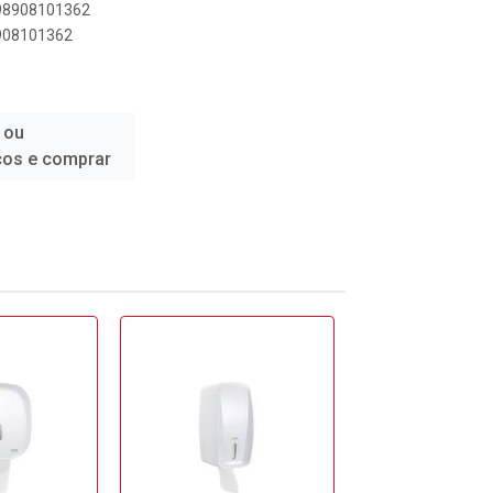
898908101362
8908101362
 ou
ços e comprar