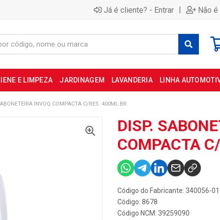
|
Já é cliente? - Entrar
Não é 
IENE E LIMPEZA
JARDINAGEM
LAVANDERIA
LINHA AUTOMOTI
SABONETEIRA INVOQ COMPACTA C/RES. 400ML BR
DISP. SABONE
COMPACTA C/
Código do Fabricante: 340056-01
Código: 8678
Código NCM: 39259090