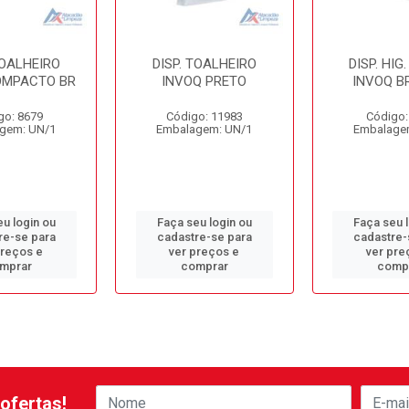
TOALHEIRO
DISP. TOALHEIRO
DISP. HIG
OMPACTO BR
INVOQ PRETO
INVOQ B
go: 8679
Código: 11983
Código:
gem: UN/1
Embalagem: UN/1
Embalage
u login ou
Faça seu login ou
Faça seu 
re-se para
cadastre-se para
cadastre-
preços e
ver preços e
ver pre
mprar
comprar
comp
ofertas!