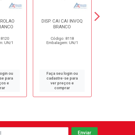
. ROLAO
DISP. CAI CAI INVOQ
DISP. TOAL
RANCO
BRANCO
INVOQ BRA
 8120
Código: 8118
Código: 81
m: UN/1
Embalagem: UN/1
Embalagem: 
login ou
Faça seu login ou
Faça seu log
se para
cadastre-se para
cadastre-se 
ços e
ver preços e
ver preços
rar
comprar
comprar