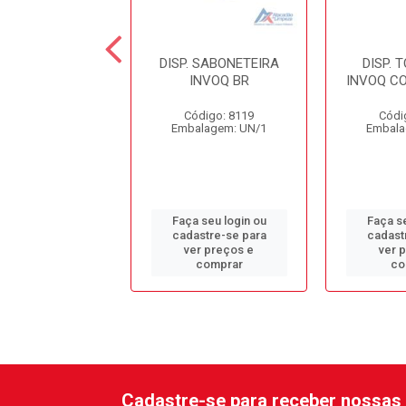
. TOALHEIRO
DISP. SABONETEIRA
DISP. 
OQ BRANCO
INVOQ BR
INVOQ C
ódigo: 8117
Código: 8119
Códi
alagem: UN/1
Embalagem: UN/1
Embala
 seu login ou
Faça seu login ou
Faça se
astre-se para
cadastre-se para
cadast
er preços e
ver preços e
ver 
comprar
comprar
co
Cadastre-se para receber nossas 