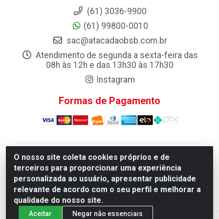
(61) 3036-9900
(61) 99800-0010
sac@atacadaobsb.com.br
Atendimento de segunda a sexta-feira das
08h às 12h e das 13h30 às 17h30
Instagram
Formas de Pagamento
O nosso site coleta cookies próprios e de
Atacadao da Limpeza F. Pereira Queiroz Comercio e
terceiros para proporcionar uma experiência
Distribuicao LTDA - Quadra Qi 10 Lotes 39 e, 41 - Setor
personalizada ao usuário, apresentar publicidade
Industrial (Taguatinga), Brasília/DF - CEP 72.135-100 -
relevante de acordo com o seu perfil e melhorar a
CNPJ 13.184.675/0001-80
qualidade do nosso site.
Aceitar
Negar não essenciais