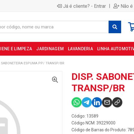
|
Já é cliente? - Entrar
Não é 
IENE E LIMPEZA
JARDINAGEM
LAVANDERIA
LINHA AUTOMOTI
. SABONETEIRA ESPUMA PP/ TRANSP/BR
DISP. SABON
TRANSP/BR
Código: 13589
Código NCM: 39229000
Código de Barras do Produto: 7