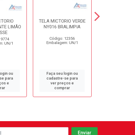
CTORIO
TELA MICTORIO VERDE
DISP. BOB. A
TE LIMÃO
NY016 BRALIMPIA
LATERAL BR
SSE
UNNIR
Código: 12356
 9774
Código: 10
Embalagem: UN/1
m: UN/1
Embalagem: 
login ou
Faça seu login ou
Faça seu log
se para
cadastre-se para
cadastre-se 
ços e
ver preços e
ver preços
rar
comprar
comprar