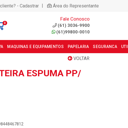
|
cliente? - Cadastrar
Área do Representante
Fale Conosco
0
(61) 3036-9900
(61)99800-0010
VA
MAQUINAS E EQUIPAMENTOS
PAPELARIA
SEGURANCA
UT
VOLTAR
ETEIRA ESPUMA PP/
898448467812