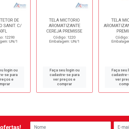
OTETOR DE
TELA MICTORIO
TELA MI
 SANIT. C/
AROMATIZANTE
AROMATIZAN
40FL
CEREJA PREMISSE
PREMI
o: 12293
Código: 1220
Código:
gem: UN/1
Embalagem: UN/1
Embalage
u login ou
Faça seu login ou
Faça seu 
re-se para
cadastre-se para
cadastre-
preços e
ver preços e
ver pre
mprar
comprar
comp
ofertas!