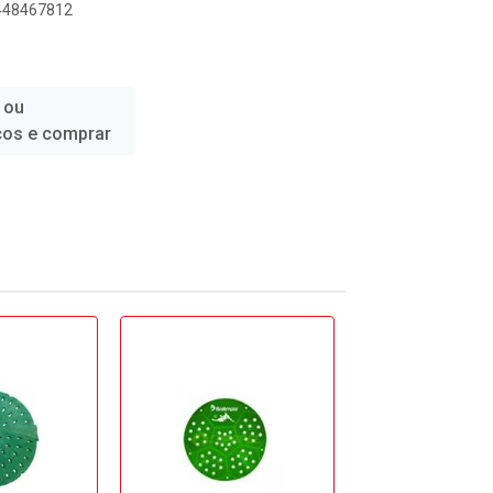
8448467812
 ou
ços e comprar