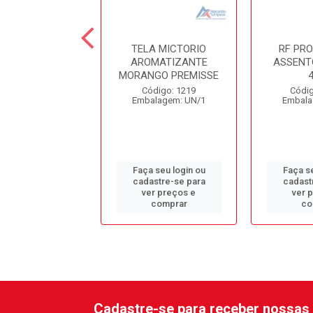
BOB. ALAVANCA
TELA MICTORIO
RF PR
RAL BRANCO
AROMATIZANTE
ASSENTO
UNNIR
MORANGO PREMISSE
digo: 10978
Código: 1219
Códig
alagem: UN/1
Embalagem: UN/1
Embala
 seu login ou
Faça seu login ou
Faça se
astre-se para
cadastre-se para
cadast
er preços e
ver preços e
ver 
comprar
comprar
co
Cadastre-se para receber nossas 