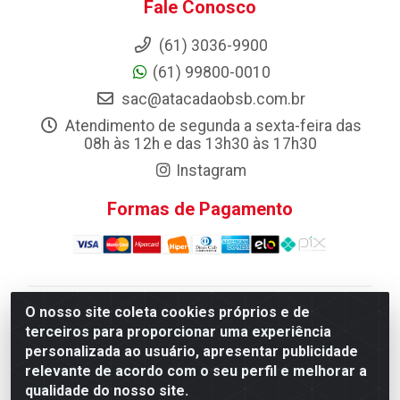
Fale Conosco
(61) 3036-9900
(61) 99800-0010
sac@atacadaobsb.com.br
Atendimento de segunda a sexta-feira das
08h às 12h e das 13h30 às 17h30
Instagram
Formas de Pagamento
O nosso site coleta cookies próprios e de
Atacadao da Limpeza F. Pereira Queiroz Comercio e
terceiros para proporcionar uma experiência
Distribuicao LTDA - Quadra Qi 10 Lotes 39 e, 41 - Setor
personalizada ao usuário, apresentar publicidade
Industrial (Taguatinga), Brasília/DF - CEP 72.135-100 -
relevante de acordo com o seu perfil e melhorar a
CNPJ 13.184.675/0001-80
qualidade do nosso site.