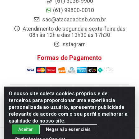
(61) 3036-9900
(61) 99800-0010
sac@atacadaobsb.com.br
Atendimento de segunda a sexta-feira das
08h às 12h e das 13h30 às 17h30
Instagram
Formas de Pagamento
O nosso site coleta cookies próprios e de
Atacadao da Limpeza F. Pereira Queiroz Comercio e
terceiros para proporcionar uma experiência
Distribuicao LTDA - Quadra Qi 10 Lotes 39 e, 41 - Setor
personalizada ao usuário, apresentar publicidade
Industrial (Taguatinga), Brasília/DF - CEP 72.135-100 -
relevante de acordo com o seu perfil e melhorar a
CNPJ 13.184.675/0001-80
qualidade do nosso site.
Aceitar
Negar não essenciais