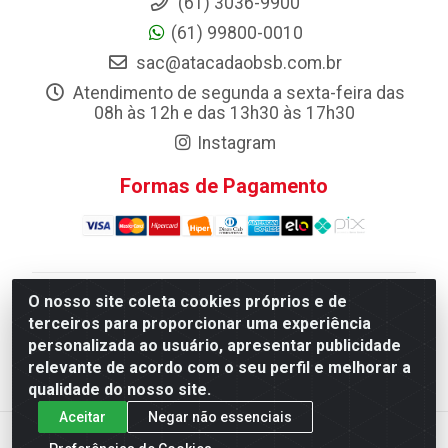
(61) 3036-9900
(61) 99800-0010
sac@atacadaobsb.com.br
Atendimento de segunda a sexta-feira das
08h às 12h e das 13h30 às 17h30
Instagram
Formas de Pagamento
O nosso site coleta cookies próprios e de
Atacadao da Limpeza F. Pereira Queiroz Comercio e
terceiros para proporcionar uma experiência
Distribuicao LTDA - Quadra Qi 10 Lotes 39 e, 41 - Setor
personalizada ao usuário, apresentar publicidade
Industrial (Taguatinga), Brasília/DF - CEP 72.135-100 -
relevante de acordo com o seu perfil e melhorar a
CNPJ 13.184.675/0001-80
qualidade do nosso site.
Aceitar
Negar não essenciais