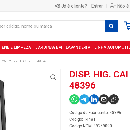
|
Já é cliente? - Entrar
Não é 
IENE E LIMPEZA
JARDINAGEM
LAVANDERIA
LINHA AUTOMOTI
G. CAI CAI PRETO STREET 48396
DISP. HIG. CA
48396
Código do Fabricante: 48396
Código: 14481
Código NCM: 39259090