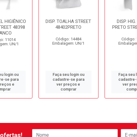
EL HIGIÊNICO
DISP. TOALHA STREET
DISP. HIG
TREET 48398
48402PRETO
PRETO STRE
ANCO
Código: 14484
Código:
o: 11014
Embalagem: UN/1
Embalage
gem: UN/1
u login ou
Faça seu login ou
Faça seu 
re-se para
cadastre-se para
cadastre-
preços e
ver preços e
ver pre
mprar
comprar
comp
ofertas!