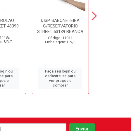
. ROLAO
DISP. SABONETEIRA
DISP. SABON
ET 48399
C/RESERVATORIO
C/RESERVAT
STREET 53139 BRANCA
STREET PRETO
 14482
Código: 11011
Código: 14
m: UN/1
Embalagem: UN/1
Embalagem: 
login ou
Faça seu login ou
Faça seu log
se para
cadastre-se para
cadastre-se 
ços e
ver preços e
ver preços
rar
comprar
comprar