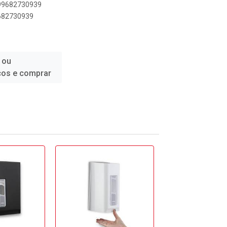
899682730939
9682730939
 ou
ços e comprar