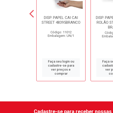
 SABONETEIRA
DISP. PAPEL CAI CAI
DISP. PAP
ESERVATORIO
STREET 48395BRANCO
ROLÃO S
T PRETO 53145
BR
Código: 11012
digo: 14483
Códig
Embalagem: UN/1
alagem: UN/1
Embala
 seu login ou
Faça seu login ou
Faça se
astre-se para
cadastre-se para
cadast
er preços e
ver preços e
ver 
comprar
comprar
co
Cadastre-se para receber nossas 