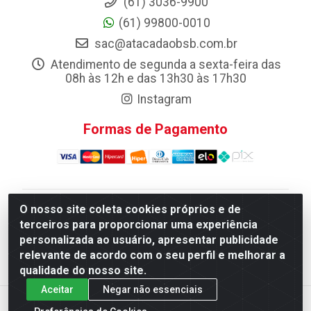
(61) 3036-9900
(61) 99800-0010
sac@atacadaobsb.com.br
Atendimento de segunda a sexta-feira das
08h às 12h e das 13h30 às 17h30
Instagram
Formas de Pagamento
O nosso site coleta cookies próprios e de
Atacadao da Limpeza F. Pereira Queiroz Comercio e
terceiros para proporcionar uma experiência
Distribuicao LTDA - Quadra Qi 10 Lotes 39 e, 41 - Setor
personalizada ao usuário, apresentar publicidade
Industrial (Taguatinga), Brasília/DF - CEP 72.135-100 -
relevante de acordo com o seu perfil e melhorar a
CNPJ 13.184.675/0001-80
qualidade do nosso site.
Aceitar
Negar não essenciais