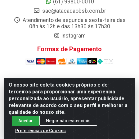
(61) 99800-0010
sac@atacadaobsb.com.br
Atendimento de segunda a sexta-feira das
08h às 12h e das 13h30 às 17h30
Instagram
Formas de Pagamento
O nosso site coleta cookies próprios e de
Atacadao da Limpeza F. Pereira Queiroz Comercio e
terceiros para proporcionar uma experiência
Distribuicao LTDA - Quadra Qi 10 Lotes 39 e, 41 - Setor
personalizada ao usuário, apresentar publicidade
Industrial (Taguatinga), Brasília/DF - CEP 72.135-100 -
relevante de acordo com o seu perfil e melhorar a
CNPJ 13.184.675/0001-80
qualidade do nosso site.
Aceitar
Negar não essenciais
Preferências de Cookies