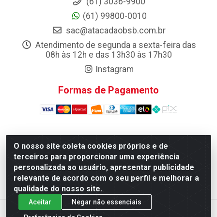
(61) 3036-9900
(61) 99800-0010
sac@atacadaobsb.com.br
Atendimento de segunda a sexta-feira das
08h às 12h e das 13h30 às 17h30
Instagram
Formas de Pagamento
O nosso site coleta cookies próprios e de
Atacadao da Limpeza F. Pereira Queiroz Comercio e
terceiros para proporcionar uma experiência
Distribuicao LTDA - Quadra Qi 10 Lotes 39 e, 41 - Setor
personalizada ao usuário, apresentar publicidade
Industrial (Taguatinga), Brasília/DF - CEP 72.135-100 -
relevante de acordo com o seu perfil e melhorar a
CNPJ 13.184.675/0001-80
qualidade do nosso site.
Aceitar
Negar não essenciais