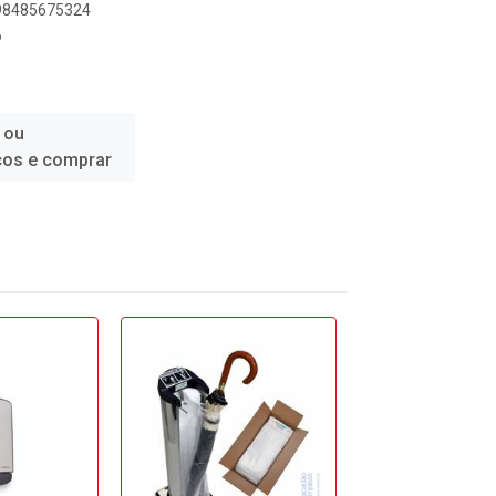
898485675324
6
 ou
ços e comprar