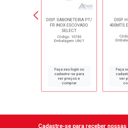
TOALHEIRO INOX
DISP. SABONETEIRA PT/
DISP. 
AURIMAR
FR INOX ESCOVADO
400MTS 
SELECT
ódigo: 9862
Códi
Código: 10745
alagem: UN/1
Embala
Embalagem: UN/1
 seu login ou
Faça seu login ou
Faça se
astre-se para
cadastre-se para
cadast
er preços e
ver preços e
ver 
comprar
comprar
co
Cadastre-se para receber nossas 