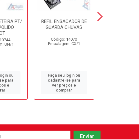
ETEIRA PT/
REFIL ENSACADOR DE
DISP. TOALHEI
POLIDO
GUARDA CHUVAS
AURIMA
CT
Código: 14070
Código: 98
 10744
Embalagem: CX/1
Embalagem: 
m: UN/1
login ou
Faça seu login ou
Faça seu log
se para
cadastre-se para
cadastre-se 
ços e
ver preços e
ver preços
rar
comprar
comprar