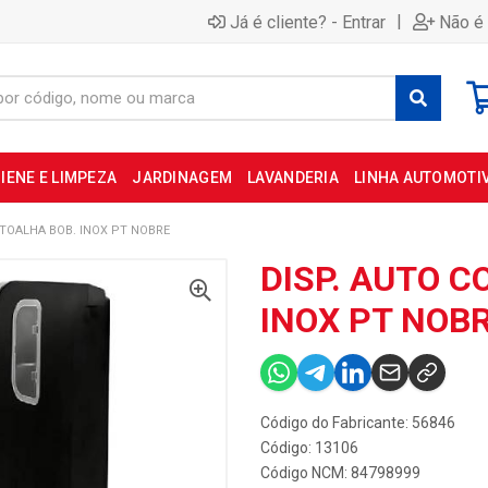
|
Já é cliente? - Entrar
Não é 
IENE E LIMPEZA
JARDINAGEM
LAVANDERIA
LINHA AUTOMOTI
 TOALHA BOB. INOX PT NOBRE
DISP. AUTO C
INOX PT NOB
Código do Fabricante: 56846
Código: 13106
Código NCM: 84798999