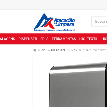
BALAGENS
DISPENSER
EPI'S
FERRAMENTAS
HIG. TEXTIL
HIG
INÍCIO
DISPENSER
INOX
DISP. AUTO CORTE