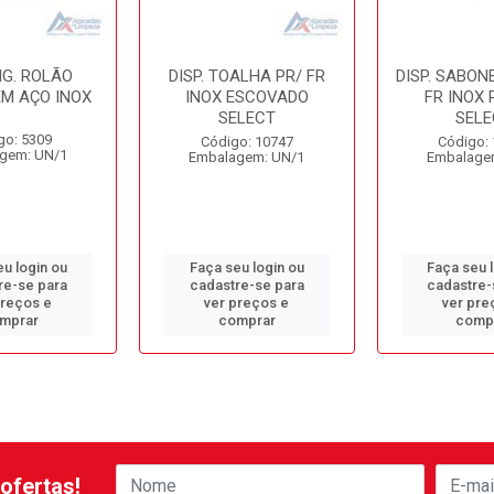
HIG. ROLÃO
DISP. TOALHA PR/ FR
DISP. SABON
EM AÇO INOX
INOX ESCOVADO
FR INOX 
SELECT
SELE
go: 5309
Código: 10747
Código:
gem: UN/1
Embalagem: UN/1
Embalage
u login ou
Faça seu login ou
Faça seu 
re-se para
cadastre-se para
cadastre-
preços e
ver preços e
ver pre
mprar
comprar
comp
ofertas!