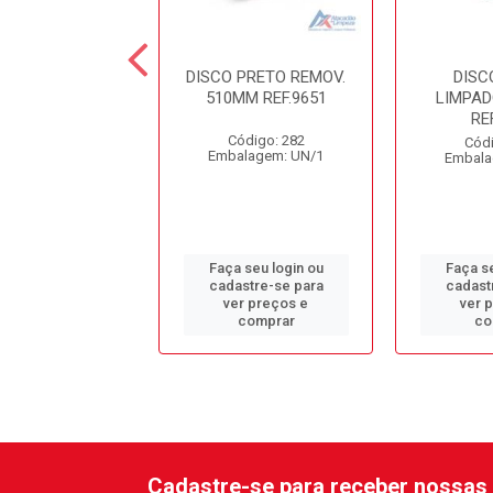
SCO BRANCO
DISCO PRETO REMOV.
DISC
RADOR 380MM
510MM REF.9651
LIMPA
REF.9938
RE
Código: 282
ódigo: 272
Códi
Embalagem: UN/1
alagem: UN/1
Embala
 seu login ou
Faça seu login ou
Faça se
astre-se para
cadastre-se para
cadast
er preços e
ver preços e
ver 
comprar
comprar
co
Cadastre-se para receber nossas 