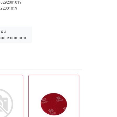
000292001019
0292001019
 ou
ços e comprar