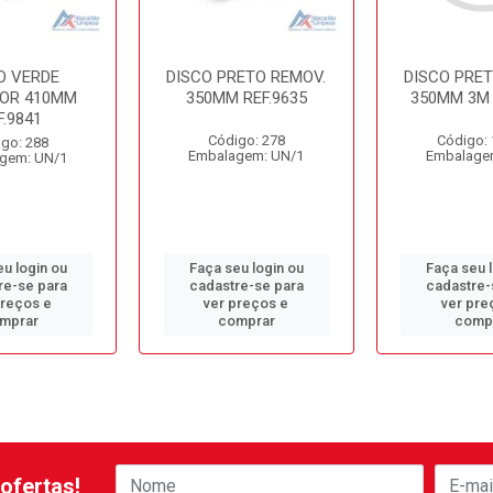
O VERDE
DISCO PRETO REMOV.
DISCO PRET
DOR 410MM
350MM REF.9635
350MM 3M 
F.9841
Código: 278
Código:
go: 288
Embalagem: UN/1
Embalage
gem: UN/1
u login ou
Faça seu login ou
Faça seu 
re-se para
cadastre-se para
cadastre-
preços e
ver preços e
ver pre
mprar
comprar
comp
ofertas!