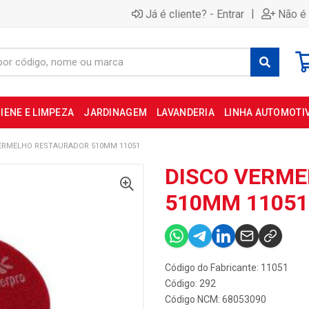
|
Já é cliente? - Entrar
Não é 
IENE E LIMPEZA
JARDINAGEM
LAVANDERIA
LINHA AUTOMOTI
ERMELHO RESTAURADOR 510MM 11051
DISCO VERM
510MM 11051
Código do Fabricante: 11051
Código: 292
Código NCM: 68053090