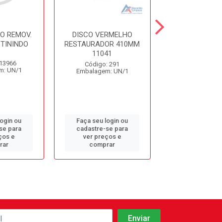
O REMOV.
DISCO VERMELHO
DISCO BRA
TININDO
RESTAURADOR 410MM
LUSTRADOR 
11041
REF.993
 13966
Código: 291
Código: 2
m: UN/1
Embalagem: UN/1
Embalagem: 
login ou
Faça seu login ou
Faça seu log
se para
cadastre-se para
cadastre-se 
ços e
ver preços e
ver preços
rar
comprar
comprar