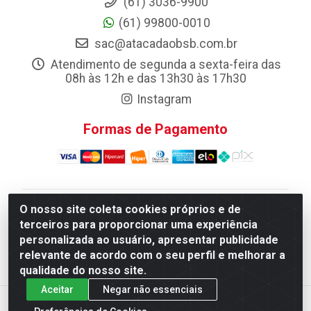
(61) 3036-9900
(61) 99800-0010
sac@atacadaobsb.com.br
Atendimento de segunda a sexta-feira das
08h às 12h e das 13h30 às 17h30
Instagram
Formas de Pagamento
O nosso site coleta cookies próprios e de
Atacadao da Limpeza F. Pereira Queiroz Comercio e
terceiros para proporcionar uma experiência
Distribuicao LTDA - Quadra Qi 10 Lotes 39 e, 41 - Setor
personalizada ao usuário, apresentar publicidade
Industrial (Taguatinga), Brasília/DF - CEP 72.135-100 -
relevante de acordo com o seu perfil e melhorar a
CNPJ 13.184.675/0001-80
qualidade do nosso site.
Aceitar
Negar não essenciais