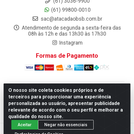
(61) 3036-9900
(61) 99800-0010
sac@atacadaobsb.com.br
Atendimento de segunda a sexta-feira das
08h às 12h e das 13h30 às 17h30
Instagram
Formas de Pagamento
O nosso site coleta cookies próprios e de
Atacadao da Limpeza F. Pereira Queiroz Comercio e
terceiros para proporcionar uma experiência
Distribuicao LTDA - Quadra Qi 10 Lotes 39 e, 41 - Setor
personalizada ao usuário, apresentar publicidade
Industrial (Taguatinga), Brasília/DF - CEP 72.135-100 -
relevante de acordo com o seu perfil e melhorar a
CNPJ 13.184.675/0001-80
qualidade do nosso site.
Aceitar
Negar não essenciais