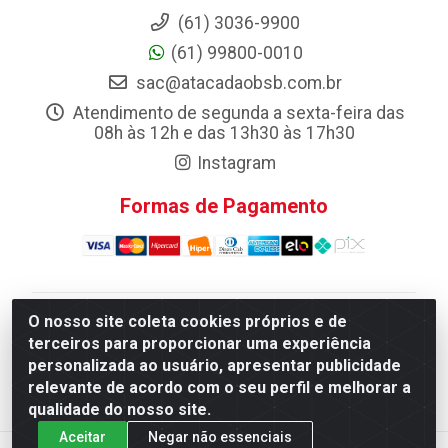
(61) 3036-9900
(61) 99800-0010
sac@atacadaobsb.com.br
Atendimento de segunda a sexta-feira das
08h às 12h e das 13h30 às 17h30
Instagram
Formas de Pagamento
O nosso site coleta cookies próprios e de
Atacadao da Limpeza F. Pereira Queiroz Comercio e
terceiros para proporcionar uma experiência
Distribuicao LTDA - Quadra Qi 10 Lotes 39 e, 41 - Setor
personalizada ao usuário, apresentar publicidade
Industrial (Taguatinga), Brasília/DF - CEP 72.135-100 -
relevante de acordo com o seu perfil e melhorar a
CNPJ 13.184.675/0001-80
qualidade do nosso site.
Aceitar
Negar não essenciais