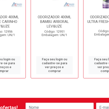
ADOR 400ML
ODORIZADOR 400ML
ODORIZADO
E CARINHO
BAMBU ARBORAL
ULTRA FRES
V&UZE
LEV&UZE
Código
o: 12956
Código: 12951
Embalage
gem: UN/1
Embalagem: UN/1
u login ou
Faça seu login ou
Faça seu 
re-se para
cadastre-se para
cadastre-
preços e
ver preços e
ver pre
mprar
comprar
comp
ofertas!