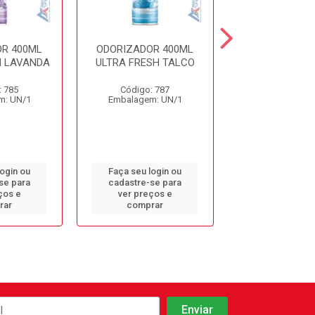
R 400ML
ODORIZADOR 400ML
ODORIZADOR 
H LAVANDA
ULTRA FRESH TALCO
CHA BRANCO L
: 785
Código: 787
Código: 12
m: UN/1
Embalagem: UN/1
Embalagem: 
login ou
Faça seu login ou
Faça seu log
se para
cadastre-se para
cadastre-se 
ços e
ver preços e
ver preços
rar
comprar
comprar