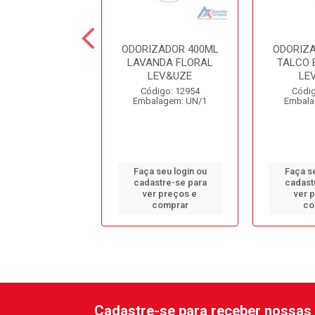
IZADOR 400ML
ODORIZADOR 400ML
ODORIZ
ANCO LEV&UZE
LAVANDA FLORAL
TALCO 
LEV&UZE
LE
digo: 12957
Código: 12954
Códig
alagem: UN/1
Embalagem: UN/1
Embala
 seu login ou
Faça seu login ou
Faça se
astre-se para
cadastre-se para
cadast
er preços e
ver preços e
ver 
comprar
comprar
co
Cadastre-se para receber nossas 