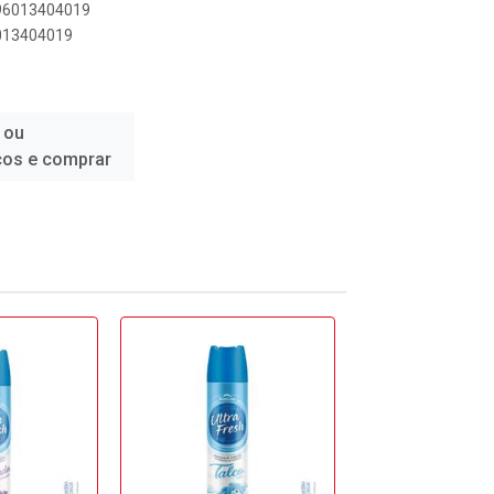
896013404019
6013404019
 ou
ços e comprar