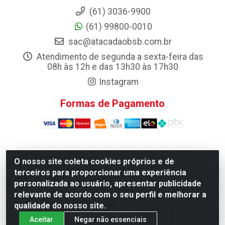
(61) 3036-9900
(61) 99800-0010
sac@atacadaobsb.com.br
Atendimento de segunda a sexta-feira das
08h às 12h e das 13h30 às 17h30
Instagram
Formas de Pagamento
O nosso site coleta cookies próprios e de
Atacadao da Limpeza F. Pereira Queiroz Comercio e
terceiros para proporcionar uma experiência
Distribuicao LTDA - Quadra Qi 10 Lotes 39 e, 41 - Setor
personalizada ao usuário, apresentar publicidade
Industrial (Taguatinga), Brasília/DF - CEP 72.135-100 -
relevante de acordo com o seu perfil e melhorar a
CNPJ 13.184.675/0001-80
qualidade do nosso site.
Aceitar
Negar não essenciais