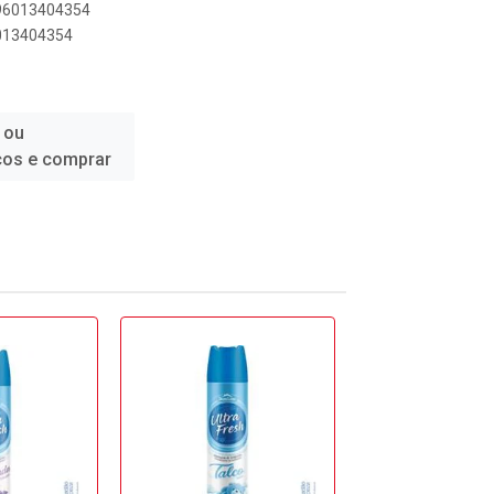
896013404354
6013404354
 ou
ços e comprar