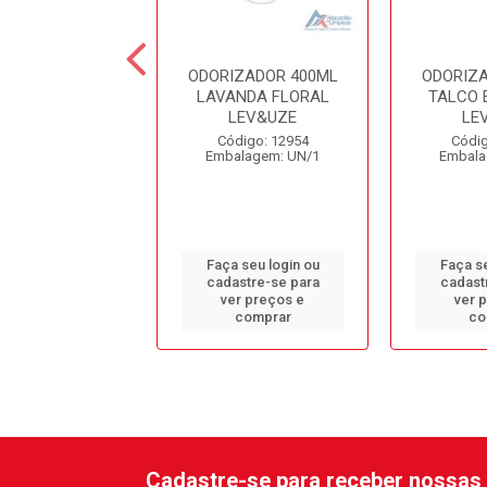
IZADOR 400ML
ODORIZADOR 400ML
ODORIZ
ANCO LEV&UZE
LAVANDA FLORAL
TALCO 
LEV&UZE
LE
digo: 12957
Código: 12954
Códig
alagem: UN/1
Embalagem: UN/1
Embala
 seu login ou
Faça seu login ou
Faça se
astre-se para
cadastre-se para
cadast
er preços e
ver preços e
ver 
comprar
comprar
co
Cadastre-se para receber nossas 