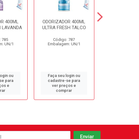
R 400ML
ODORIZADOR 400ML
ODORIZADOR 
H LAVANDA
ULTRA FRESH TALCO
CHA BRANCO L
: 785
Código: 787
Código: 12
m: UN/1
Embalagem: UN/1
Embalagem: 
login ou
Faça seu login ou
Faça seu log
se para
cadastre-se para
cadastre-se 
ços e
ver preços e
ver preços
rar
comprar
comprar