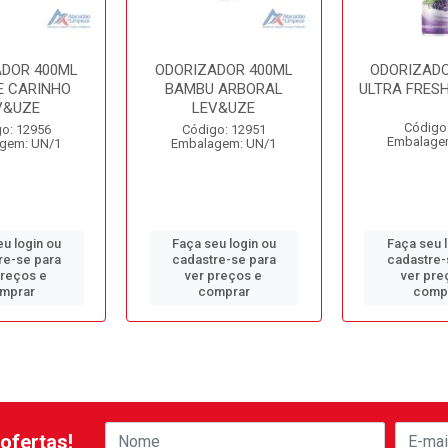
ADOR 400ML
ODORIZADOR 400ML
ODORIZADO
E CARINHO
BAMBU ARBORAL
ULTRA FRES
V&UZE
LEV&UZE
Código
o: 12956
Código: 12951
Embalage
gem: UN/1
Embalagem: UN/1
u login ou
Faça seu login ou
Faça seu 
re-se para
cadastre-se para
cadastre-
preços e
ver preços e
ver pre
mprar
comprar
comp
ofertas!