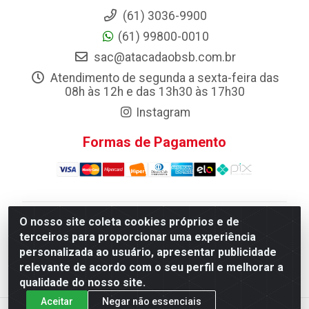
(61) 3036-9900
(61) 99800-0010
sac@atacadaobsb.com.br
Atendimento de segunda a sexta-feira das
08h às 12h e das 13h30 às 17h30
Instagram
Formas de Pagamento
O nosso site coleta cookies próprios e de
Atacadao da Limpeza F. Pereira Queiroz Comercio e
terceiros para proporcionar uma experiência
Distribuicao LTDA - Quadra Qi 10 Lotes 39 e, 41 - Setor
personalizada ao usuário, apresentar publicidade
Industrial (Taguatinga), Brasília/DF - CEP 72.135-100 -
relevante de acordo com o seu perfil e melhorar a
CNPJ 13.184.675/0001-80
qualidade do nosso site.
Aceitar
Negar não essenciais