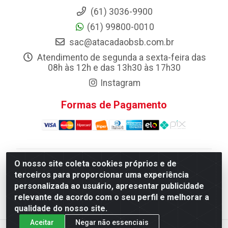
(61) 3036-9900
(61) 99800-0010
sac@atacadaobsb.com.br
Atendimento de segunda a sexta-feira das
08h às 12h e das 13h30 às 17h30
Instagram
Formas de Pagamento
O nosso site coleta cookies próprios e de
Atacadao da Limpeza F. Pereira Queiroz Comercio e
terceiros para proporcionar uma experiência
Distribuicao LTDA - Quadra Qi 10 Lotes 39 e, 41 - Setor
personalizada ao usuário, apresentar publicidade
Industrial (Taguatinga), Brasília/DF - CEP 72.135-100 -
relevante de acordo com o seu perfil e melhorar a
CNPJ 13.184.675/0001-80
qualidade do nosso site.
Aceitar
Negar não essenciais