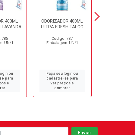
R 400ML
ODORIZADOR 400ML
ODORIZADOR 
H LAVANDA
ULTRA FRESH TALCO
CHA BRANCO L
: 785
Código: 787
Código: 12
m: UN/1
Embalagem: UN/1
Embalagem: 
login ou
Faça seu login ou
Faça seu log
se para
cadastre-se para
cadastre-se 
ços e
ver preços e
ver preços
rar
comprar
comprar