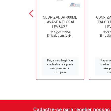
IZADOR 400ML
ODORIZADOR 400ML
ODORIZ
ANCO LEV&UZE
LAVANDA FLORAL
TALCO 
LEV&UZE
LE
digo: 12957
Código: 12954
Códig
alagem: UN/1
Embalagem: UN/1
Embala
 seu login ou
Faça seu login ou
Faça se
astre-se para
cadastre-se para
cadast
er preços e
ver preços e
ver 
comprar
comprar
co
Cadastre-se para receber nossas 