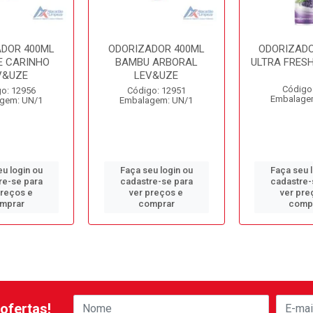
ADOR 400ML
ODORIZADOR 400ML
ODORIZADO
E CARINHO
BAMBU ARBORAL
ULTRA FRES
V&UZE
LEV&UZE
Código
o: 12956
Código: 12951
Embalage
gem: UN/1
Embalagem: UN/1
u login ou
Faça seu login ou
Faça seu 
re-se para
cadastre-se para
cadastre-
preços e
ver preços e
ver pre
mprar
comprar
comp
ofertas!