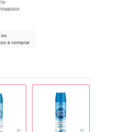
739
8709880909
 ou
ços e comprar