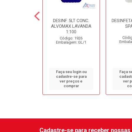
NFETANTE 5LT
DESINF. 5LT CONC.
DESINFET
ANDA STILL
ALVOMAX LAVANDA
SP
1:100
digo: 10798
Códig
Código: 1926
alagem: GL/1
Embala
Embalagem: GL/1
 seu login ou
Faça seu login ou
Faça se
astre-se para
cadastre-se para
cadast
er preços e
ver preços e
ver 
comprar
comprar
co
Cadastre-se para receber nossas 