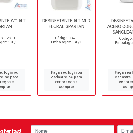
ANTE WC 5LT
DESINFETANTE 5LT MLD
DESINFETA
ARTAN
FLORAL SPARTAN
ACERO CON
SANCLEAN
o: 12911
Código: 1421
Código:
gem: GL/1
Embalagem: GL/1
Embalage
u login ou
Faça seu login ou
Faça seu 
re-se para
cadastre-se para
cadastre-
preços e
ver preços e
ver pre
mprar
comprar
comp
ofertas!