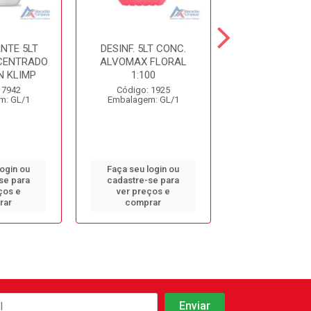
NTE 5LT
DESINF. 5LT CONC.
DESINFETANT
CENTRADO
ALVOMAX FLORAL
LAVANDA S
 KLIMP
1:100
Código: 10
 7942
Código: 1925
Embalagem: 
m: GL/1
Embalagem: GL/1
login ou
Faça seu login ou
Faça seu log
se para
cadastre-se para
cadastre-se 
ços e
ver preços e
ver preços
rar
comprar
comprar