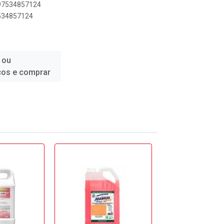
897534857124
7534857124
 ou
ços e comprar