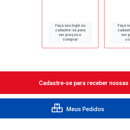
 seu login ou
Faça seu login ou
Faça se
astre-se para
cadastre-se para
cadast
er preços e
ver preços e
ver 
comprar
comprar
co
Cadastre-se para receber nossas 
Meus Pedidos