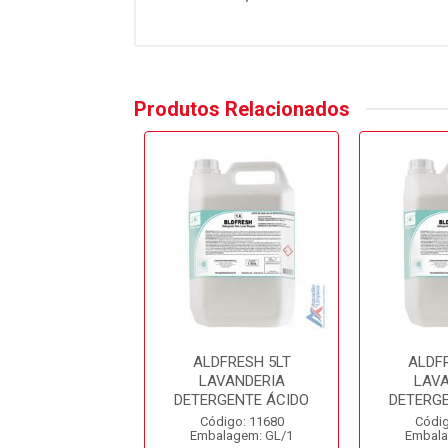
Produtos Relacionados
DFRESH 5LT
ALDFRESH 5LT
ALDF
AVANDERIA
LAVANDERIA
LAV
RGENTE ÁCIDO
DETERGENTE ÁCIDO
DETERG
digo: 11680
Código: 11680
Códig
alagem: GL/1
Embalagem: GL/1
Embala