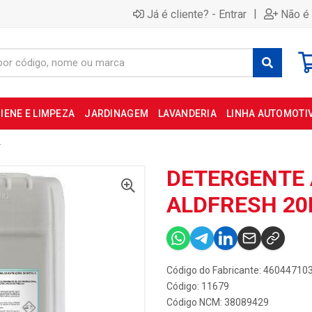
|
Já é cliente? - Entrar
Não é 
IENE E LIMPEZA
JARDINAGEM
LAVANDERIA
LINHA AUTOMOTI
T
DETERGENTE 
ALDFRESH 20
Código do Fabricante: 46044710
Código: 11679
Código NCM: 38089429