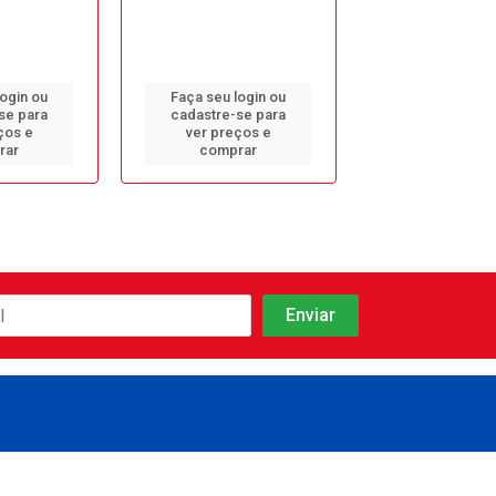
login ou
Faça seu login ou
Faça seu log
se para
cadastre-se para
cadastre-se 
ços e
ver preços e
ver preços
rar
comprar
comprar