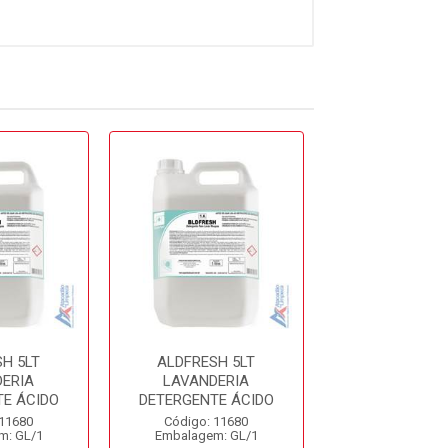
H 5LT
ALDFRESH 5LT
ALDFRESH 
ERIA
LAVANDERIA
LAVANDER
E ÁCIDO
DETERGENTE ÁCIDO
DETERGENTE 
 11680
Código: 11680
Código: 11
m: GL/1
Embalagem: GL/1
Embalagem: 