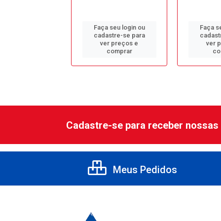
 seu login ou
Faça seu login ou
Faça se
astre-se para
cadastre-se para
cadast
er preços e
ver preços e
ver 
comprar
comprar
co
Cadastre-se para receber nossas 
Meus Pedidos