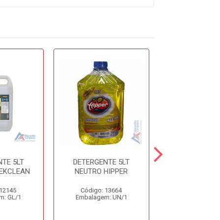
TE 5LT
DETERGENTE 5LT
PEROXY 4D
EKCLEAN
NEUTRO HIPPER
DESINFETA
HOSPITAL
 12145
Código: 13664
Código: 37
m: GL/1
Embalagem: UN/1
Embalagem: 