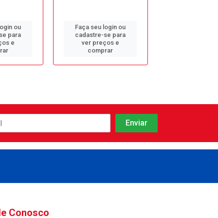
login ou
Faça seu login ou
Faça seu log
se para
cadastre-se para
cadastre-se 
ços e
ver preços e
ver preços
rar
comprar
comprar
le Conosco