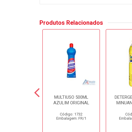
Produtos Relacionados
OXY 4D 5LT
MULTIUSO 500ML
DETERG
SINFETANTE
AZULIM ORIGINAL
MINUAN
OSPITALAR
Código: 1732
Cód
ódigo: 3710
Embalagem: FR/1
Embala
alagem: GL/1