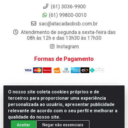
(61) 3036-9900
(61) 99800-0010
sac@atacadaobsb.com.br
Atendimento de segunda a sexta-feira das
08h às 12h e das 13h30 às 17h30
Instagram
Formas de Pagamento
O nosso site coleta cookies próprios e de
Atacadao da Limpeza F. Pereira Queiroz Comercio e
terceiros para proporcionar uma experiência
Distribuicao LTDA - Quadra Qi 10 Lotes 39 e, 41 - Setor
personalizada ao usuário, apresentar publicidade
Industrial (Taguatinga), Brasília/DF - CEP 72.135-100 -
relevante de acordo com o seu perfil e melhorar a
CNPJ 13.184.675/0001-80
qualidade do nosso site.
Aceitar
Negar não essenciais