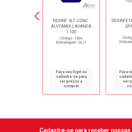
NFETANTE 5LT
DESINF. 5LT CONC.
DESINFET
ANDA STILL
ALVOMAX LAVANDA
SP
1:100
digo: 10798
Códig
Código: 1926
alagem: GL/1
Embala
Embalagem: GL/1
 seu login ou
Faça seu login ou
Faça se
astre-se para
cadastre-se para
cadast
er preços e
ver preços e
ver 
comprar
comprar
co
Cadastre-se para receber nossas 