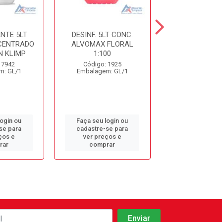
NTE 5LT
DESINF. 5LT CONC.
DESINFETANT
CENTRADO
ALVOMAX FLORAL
LAVANDA S
 KLIMP
1:100
Código: 10
 7942
Código: 1925
Embalagem: 
m: GL/1
Embalagem: GL/1
login ou
Faça seu login ou
Faça seu log
se para
cadastre-se para
cadastre-se 
ços e
ver preços e
ver preços
rar
comprar
comprar