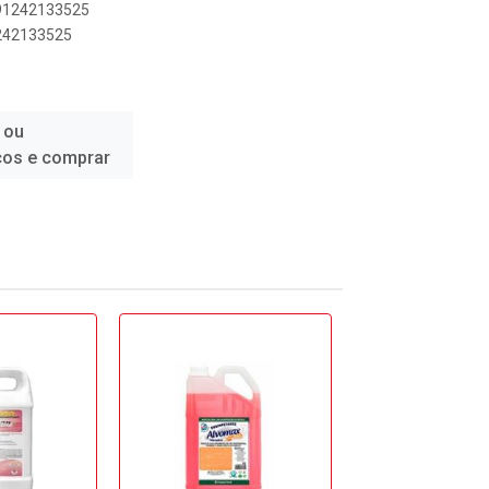
891242133525
1242133525
 ou
ços e comprar