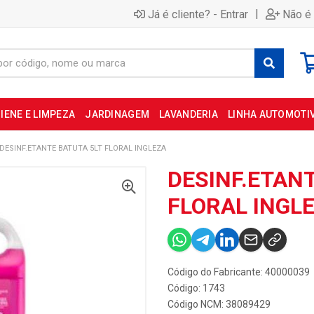
|
Já é cliente? - Entrar
Não é 
IENE E LIMPEZA
JARDINAGEM
LAVANDERIA
LINHA AUTOMOTI
DESINF.ETANTE BATUTA 5LT FLORAL INGLEZA
DESINF.ETANT
FLORAL INGL
Código do Fabricante: 40000039
Código: 1743
Código NCM: 38089429