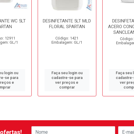
ANTE WC 5LT
DESINFETANTE 5LT MLD
DESINFETA
ARTAN
FLORAL SPARTAN
ACERO CON
SANCLEAN
o: 12911
Código: 1421
Código:
gem: GL/1
Embalagem: GL/1
Embalage
u login ou
Faça seu login ou
Faça seu 
re-se para
cadastre-se para
cadastre-
preços e
ver preços e
ver pre
mprar
comprar
comp
ofertas!