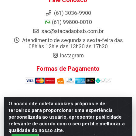
Fale Conosco
(61) 3036-9900
(61) 99800-0010
sac@atacadaobsb.com.br
Atendimento de segunda a sexta-feira das
08h às 12h e das 13h30 às 17h30
Instagram
Formas de Pagamento
O nosso site coleta cookies próprios e de
Atacadao da Limpeza F. Pereira Queiroz Comercio e
terceiros para proporcionar uma experiência
Distribuicao LTDA - Quadra Qi 10 Lotes 39 e, 41 - Setor
personalizada ao usuário, apresentar publicidade
Industrial (Taguatinga), Brasília/DF - CEP 72.135-100 -
relevante de acordo com o seu perfil e melhorar a
CNPJ 13.184.675/0001-80
qualidade do nosso site.