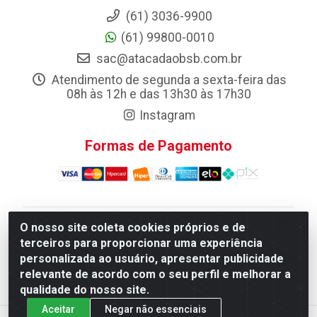
(61) 3036-9900
(61) 99800-0010
sac@atacadaobsb.com.br
Atendimento de segunda a sexta-feira das
08h às 12h e das 13h30 às 17h30
Instagram
Formas de Pagamento
O nosso site coleta cookies próprios e de
Atacadao da Limpeza F. Pereira Queiroz Comercio e
terceiros para proporcionar uma experiência
Distribuicao LTDA - Quadra Qi 10 Lotes 39 e, 41 - Setor
personalizada ao usuário, apresentar publicidade
Industrial (Taguatinga), Brasília/DF - CEP 72.135-100 -
relevante de acordo com o seu perfil e melhorar a
CNPJ 13.184.675/0001-80
qualidade do nosso site.
Aceitar
Negar não essenciais