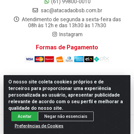
(61) 99800-0010
sac@atacadaobsb.com.br
Atendimento de segunda a sexta-feira das
08h às 12h e das 13h30 às 17h30
Instagram
Formas de Pagamento
O nosso site coleta cookies próprios e de
Atacadao da Limpeza F. Pereira Queiroz Comercio e
terceiros para proporcionar uma experiência
Distribuicao LTDA - Quadra Qi 10 Lotes 39 e, 41 - Setor
personalizada ao usuário, apresentar publicidade
Industrial (Taguatinga), Brasília/DF - CEP 72.135-100 -
relevante de acordo com o seu perfil e melhorar a
CNPJ 13.184.675/0001-80
qualidade do nosso site.
Aceitar
Negar não essenciais
Preferências de Cookies