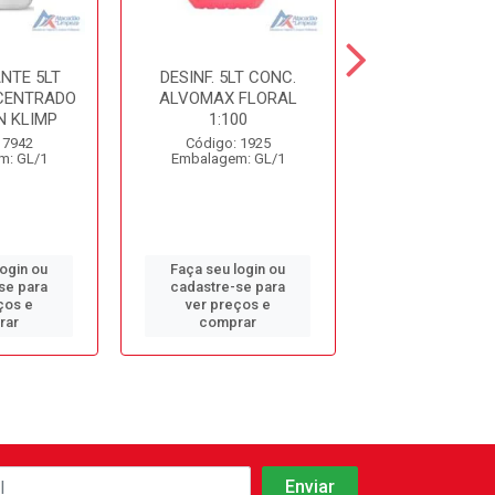
NTE 5LT
DESINF. 5LT CONC.
DESINFETANT
CENTRADO
ALVOMAX FLORAL
LAVANDA S
 KLIMP
1:100
Código: 10
 7942
Código: 1925
Embalagem: 
m: GL/1
Embalagem: GL/1
login ou
Faça seu login ou
Faça seu log
se para
cadastre-se para
cadastre-se 
ços e
ver preços e
ver preços
rar
comprar
comprar