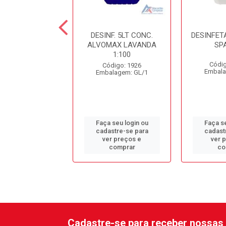
NFETANTE 5LT
DESINF. 5LT CONC.
DESINFET
ANDA STILL
ALVOMAX LAVANDA
SP
1:100
digo: 10798
Códig
Código: 1926
alagem: GL/1
Embala
Embalagem: GL/1
 seu login ou
Faça seu login ou
Faça se
astre-se para
cadastre-se para
cadast
er preços e
ver preços e
ver 
comprar
comprar
co
Cadastre-se para receber nossas 