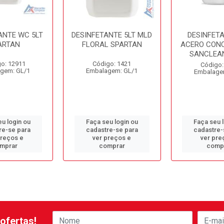
ANTE WC 5LT
DESINFETANTE 5LT MLD
DESINFETA
ARTAN
FLORAL SPARTAN
ACERO CON
SANCLEAN
o: 12911
Código: 1421
Código:
gem: GL/1
Embalagem: GL/1
Embalage
u login ou
Faça seu login ou
Faça seu 
re-se para
cadastre-se para
cadastre-
preços e
ver preços e
ver pre
mprar
comprar
comp
ofertas!