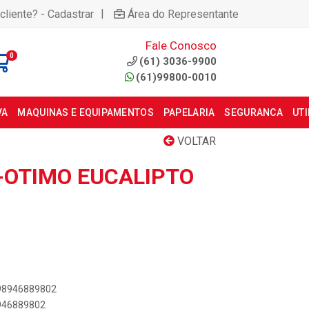
|
cliente? - Cadastrar
Área do Representante
Fale Conosco
0
(61) 3036-9900
(61)99800-0010
VA
MAQUINAS E EQUIPAMENTOS
PAPELARIA
SEGURANCA
UT
VOLTAR
Q-OTIMO EUCALIPTO
898946889802
8946889802