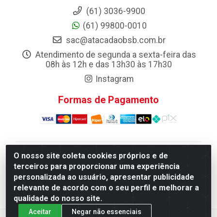
(61) 3036-9900
(61) 99800-0010
sac@atacadaobsb.com.br
Atendimento de segunda a sexta-feira das
08h às 12h e das 13h30 às 17h30
Instagram
Formas de Pagamento
O nosso site coleta cookies próprios e de
Atacadao da Limpeza F. Pereira Queiroz Comercio e
terceiros para proporcionar uma experiência
Distribuicao LTDA - Quadra Qi 10 Lotes 39 e, 41 - Setor
personalizada ao usuário, apresentar publicidade
Industrial (Taguatinga), Brasília/DF - CEP 72.135-100 -
relevante de acordo com o seu perfil e melhorar a
CNPJ 13.184.675/0001-80
qualidade do nosso site.
Aceitar
Negar não essenciais