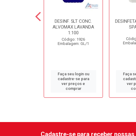
NFETANTE 5LT
DESINF. 5LT CONC.
DESINFET
ANDA STILL
ALVOMAX LAVANDA
SP
1:100
digo: 10798
Códig
Código: 1926
alagem: GL/1
Embala
Embalagem: GL/1
 seu login ou
Faça seu login ou
Faça se
astre-se para
cadastre-se para
cadast
er preços e
ver preços e
ver 
comprar
comprar
co
Cadastre-se para receber nossas 