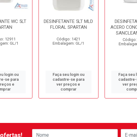
ANTE WC 5LT
DESINFETANTE 5LT MLD
DESINFETA
ARTAN
FLORAL SPARTAN
ACERO CON
SANCLEAN
o: 12911
Código: 1421
Código:
gem: GL/1
Embalagem: GL/1
Embalage
u login ou
Faça seu login ou
Faça seu 
re-se para
cadastre-se para
cadastre-
preços e
ver preços e
ver pre
mprar
comprar
comp
ofertas!