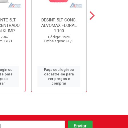
NTE 5LT
DESINF. 5LT CONC.
DESINFETANT
CENTRADO
ALVOMAX FLORAL
LAVANDA S
 KLIMP
1:100
Código: 10
 7942
Código: 1925
Embalagem: 
m: GL/1
Embalagem: GL/1
login ou
Faça seu login ou
Faça seu log
se para
cadastre-se para
cadastre-se 
ços e
ver preços e
ver preços
rar
comprar
comprar