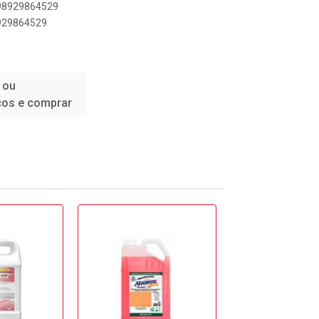
898929864529
8929864529
 ou
ços e comprar