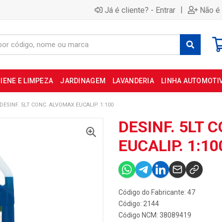
|
Já é cliente? - Entrar
Não é 
IENE E LIMPEZA
JARDINAGEM
LAVANDERIA
LINHA AUTOMOTI
DESINF. 5LT CONC. ALVOMAX EUCALIP. 1:100
DESINF. 5LT 
EUCALIP. 1:10
Código do Fabricante: 47
Código: 2144
Código NCM: 38089419